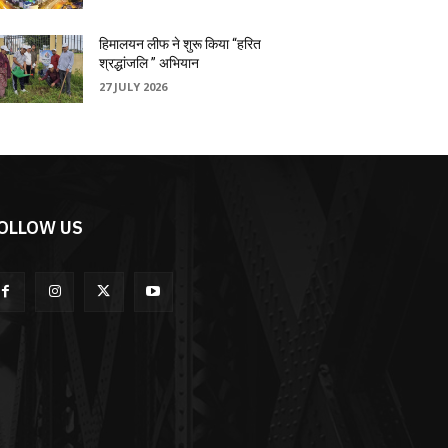
हिमालयन लीफ ने शुरू किया “हरित
श्रद्धांजलि ” अभियान
27 JULY 2026
OLLOW US