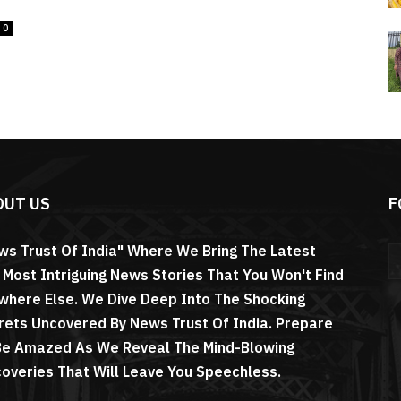
0
OUT US
F
ws Trust Of India" Where We Bring The Latest
 Most Intriguing News Stories That You Won't Find
where Else. We Dive Deep Into The Shocking
rets Uncovered By News Trust Of India. Prepare
Be Amazed As We Reveal The Mind-Blowing
coveries That Will Leave You Speechless.