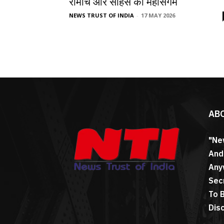
रोमांच और साहस का महासंगम
NEWS TRUST OF INDIA
-
17 MAY 2026
AB
"Ne
And
Any
Sec
To 
Dis