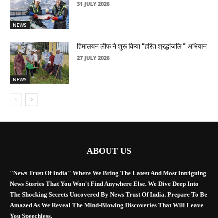
31 JULY 2026
NEWS
हिमालयन लीफ ने शुरू किया “हरित श्रद्धांजलि ” अभियान
27 JULY 2026
NEWS
ABOUT US
"News Trust Of India" Where We Bring The Latest And Most Intriguing
News Stories That You Won't Find Anywhere Else. We Dive Deep Into
The Shocking Secrets Uncovered By News Trust Of India. Prepare To Be
Amazed As We Reveal The Mind-Blowing Discoveries That Will Leave
You Speechless.