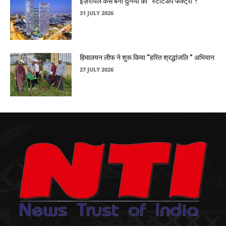
इज़रायल कैसे बना दुनिया की “स्टार्टअप फैक्ट्री”!
31 JULY 2026
हिमालयन लीफ ने शुरू किया “हरित श्रद्धांजलि ” अभियान
27 JULY 2026