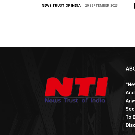
NEWS TRUST OF INDIA
-
20 SEPTEMBER 2023
AB
"Ne
And
Any
Sec
To 
Dis