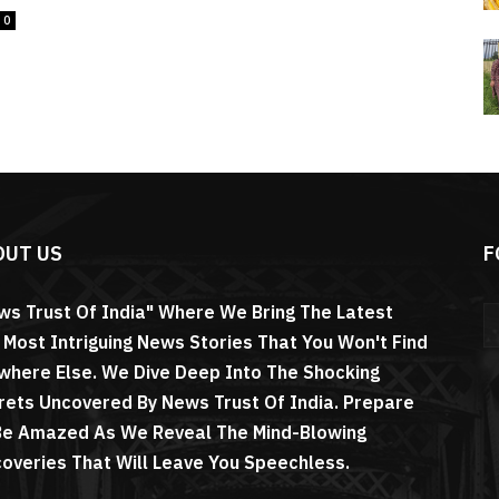
0
OUT US
F
ws Trust Of India" Where We Bring The Latest
 Most Intriguing News Stories That You Won't Find
where Else. We Dive Deep Into The Shocking
rets Uncovered By News Trust Of India. Prepare
Be Amazed As We Reveal The Mind-Blowing
coveries That Will Leave You Speechless.