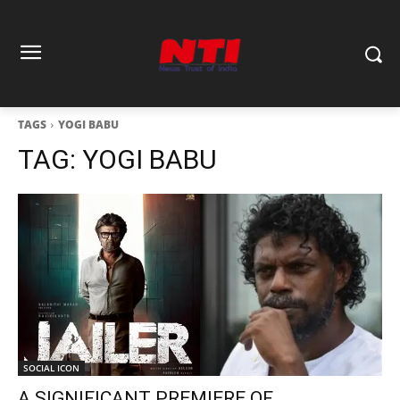
TAGS
YOGI BABU
TAG:
YOGI BABU
SOCIAL ICON
A SIGNIFICANT PREMIERE OF