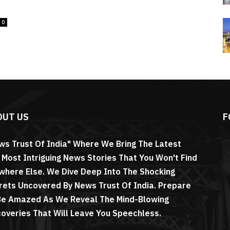
0
OUT US
F
ws Trust Of India" Where We Bring The Latest
 Most Intriguing News Stories That You Won't Find
where Else. We Dive Deep Into The Shocking
rets Uncovered By News Trust Of India. Prepare
Be Amazed As We Reveal The Mind-Blowing
coveries That Will Leave You Speechless.