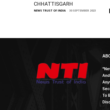
CHHATTISGARH
NEWS TRUST OF INDIA
-
30 SEPTEMBER 2023
AB
"Ne
And
Any
Sec
To 
Dis