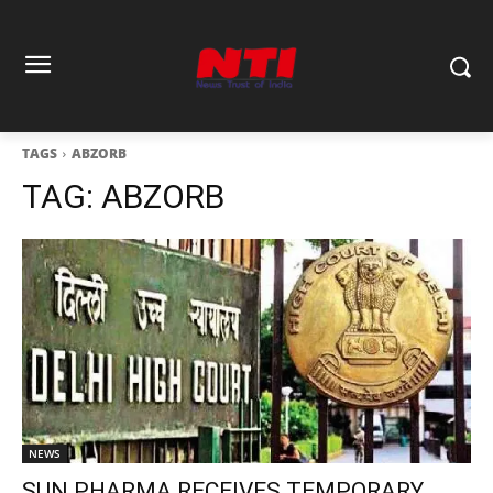
TAGS
ABZORB
TAG:
ABZORB
NEWS
SUN PHARMA RECEIVES TEMPORARY