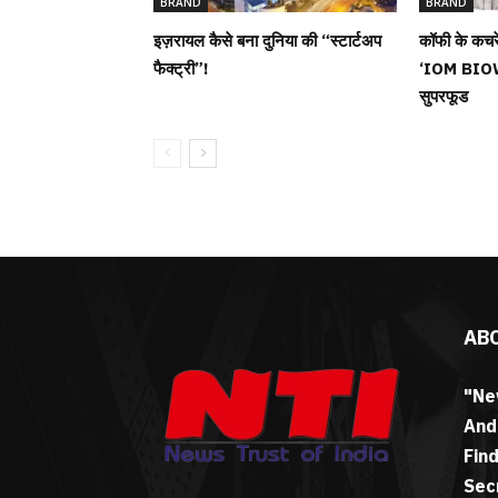
BRAND
BRAND
इज़रायल कैसे बना दुनिया की “स्टार्टअप
कॉफी के कचरे
फैक्ट्री”!
‘IOM BIOW
सुपरफूड
AB
"Ne
And
Fin
Sec