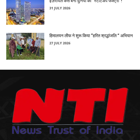
इज़रायल कैसे बना दुनिया की “स्टार्टअप फैक्ट्री”!
31 JULY 2026
हिमालयन लीफ ने शुरू किया “हरित श्रद्धांजलि ” अभियान
27 JULY 2026