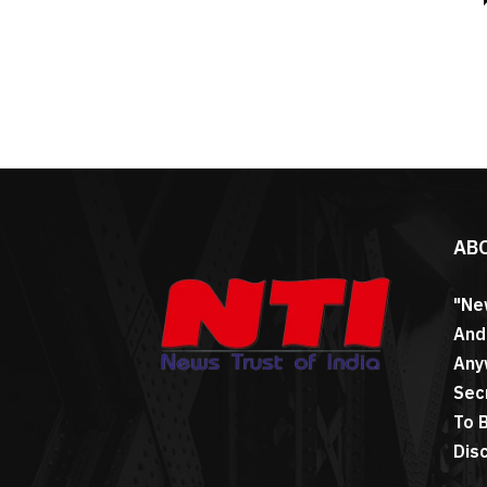
AB
"Ne
And
Any
Sec
To 
Dis