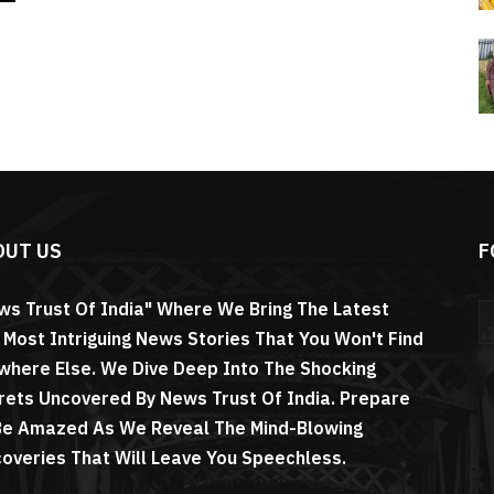
OUT US
F
ws Trust Of India" Where We Bring The Latest
 Most Intriguing News Stories That You Won't Find
where Else. We Dive Deep Into The Shocking
rets Uncovered By News Trust Of India. Prepare
Be Amazed As We Reveal The Mind-Blowing
coveries That Will Leave You Speechless.