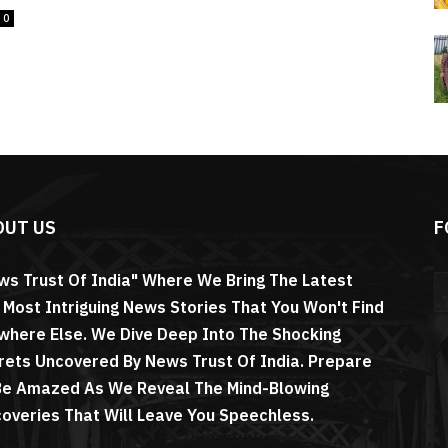
0
OUT US
F
ws Trust Of India" Where We Bring The Latest
 Most Intriguing News Stories That You Won't Find
where Else. We Dive Deep Into The Shocking
rets Uncovered By News Trust Of India. Prepare
Be Amazed As We Reveal The Mind-Blowing
coveries That Will Leave You Speechless.