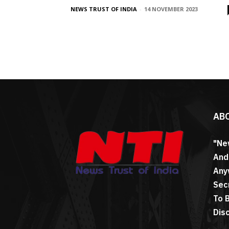
NEWS TRUST OF INDIA
-
14 NOVEMBER 2023
AB
"Ne
And
Any
Sec
To 
Dis